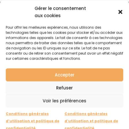
Gérer le consentement
aux cookies
Rejoignez notre
Pour offrir les meilleures expériences, nous utilisons des
communauté pour
technologies telles que les cookies pour stocker et/ou accéder aux
informations des appareils. Le fait de consentir à ces technologies
des vacances nature
nous permettra de traiter des données telles que le comportement
de navigation ou les ID uniques sur ce site. Le fait de ne pas
consentir ou de retirer son consentement peut avoir un effet négatif
inoubliables !
sur certaines caractéristiques et fonctions.
Accepter
Inscrivez-vous à notre newsletter pour être les premiers
informés de nos nouveaux séjours en colonie de
Refuser
vacances à la ferme pédagogique.
Voir les préférences
Conditions générales
Conditions générales
d’utilisation et politique de
d’utilisation et politique de
confidentialité
confidentialité